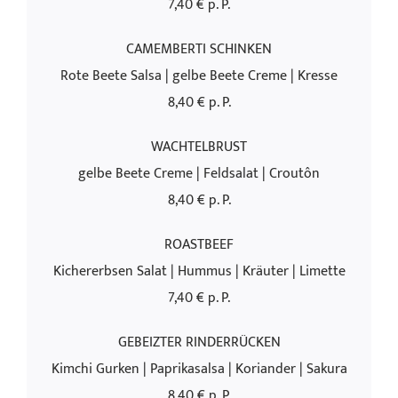
7,40 € p. P.
CAMEMBERTI SCHINKEN
Rote Beete Salsa | gelbe Beete Creme | Kresse
8,40 € p. P.
WACHTELBRUST
gelbe Beete Creme | Feldsalat | Croutôn
8,40 € p. P.
ROASTBEEF
Kichererbsen Salat | Hummus | Kräuter | Limette
7,40 € p. P.
GEBEIZTER RINDERRÜCKEN
Kimchi Gurken | Paprikasalsa | Koriander | Sakura
8,40 € p. P.